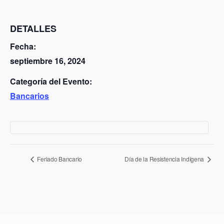
DETALLES
Fecha:
septiembre 16, 2024
Categoría del Evento:
Bancarios
N
Feriado Bancario
Día de la Resistencia Indígena
a
v
e