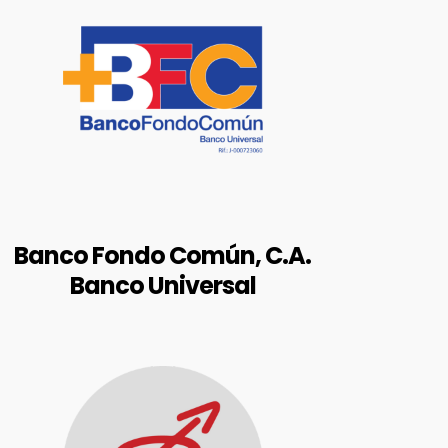
https://www.bfc.com.ve/index.a
spx
Av. Principal de las Mercedes entre
Calle Guaicaipuro y Av. Venezuela
Torre BFC. El Rosal Estado: Distrito
Metropolitano de Caracas
Municipio: Chacao
Banco Fondo Común, C.A.
Banco Universal
BALANCES AUDITADOS
RIF: J-31637417-3
https://www.bancrecer.com.ve/