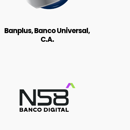
Av. Pichincha, Paseo Enrique Eraso,
Torre la Noria, municipio Baruta,
estado Miranda, en la Gran
Caracas.
Banplus, Banco Universal,
C.A.
BALANCES AUDITADOS
RIF: J-503581107
https://www.n58bancodigital.co
m/