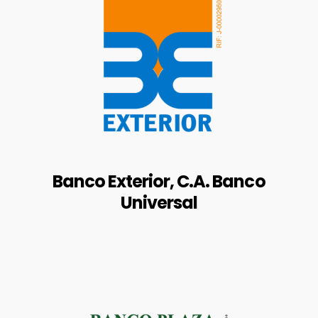
https://www.bancoexterior.com
/
Edif. Banco Exterior, Avenida
Urdaneta, entre Esquinas de
Urapal a Río, La Candelaria,
Caracas, Venezuela. Código Postal
1010.
Banco Exterior, C.A. Banco
Universal
BALANCES AUDITADOS
RIF: J-00297055-3
https://www.bancoplaza.com/