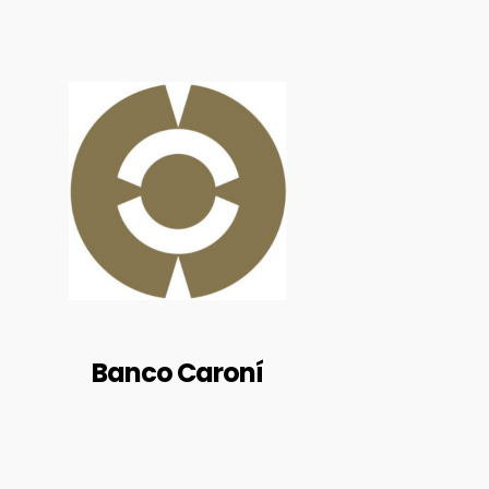
RIF: J-09504855-1
https://www.bancocaroni.com.v
e/
VIA VENEZUELA. MULTICENTRO
BANCO CARONI. PUERTO ORDAZ.
CIUDAD GUAYANA .ESTADO BOLIVAR
Banco Caroní
BALANCES AUDITADOS
RIF: J-00072306-0