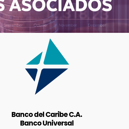
RIF: J-00002949-0
https://www.bancaribe.com.ve/
Avenida Fco. de Miranda, cruce
con calle El Parque y Av.
Mohedano, Edf. Centro Empresarial
Galipán, Torre Bancaribe, Urb. El
Rosal, Chacao, Edo. Miranda.
Banco del Caribe C.A.
Banco Universal
BALANCES AUDITADOS