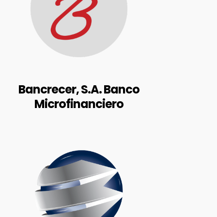
Av. Francisco de Miranda, Torre
Bazar Bolívar, Nivel PB, Cruce con
Calle Capitolio, Boleita Sur,
Municipio Sucre, Estado Miranda
Bancrecer, S.A. Banco
Microfinanciero
BALANCES AUDITADOS
RIF: J-000423032
https://www.banplus.com/site/p
_contenido.php?
id=1&ids=43&idc=330#