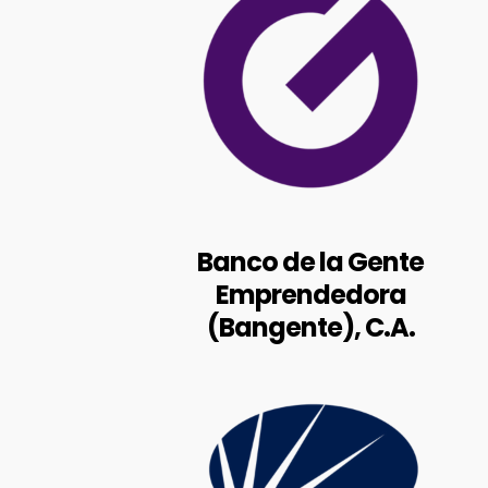
RIF: J-30144204-0
https://www.bangente.com.ve/
Av. Casanova, CC. El Recreo, Torre
Norte, Piso 14, Parroquia El Recreo,
Municipio Libertador, Caracas,
Venezuela.
Banco de la Gente
Emprendedora
BALANCES AUDITADOS
(Bangente), C.A.
RIF: J-30984132-7