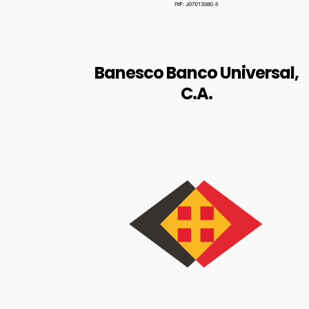
Local Banesco, Urbanización
Colinas de Bello Monte, Parroquia
Santa Rosalía, Municipio
Libertador, Caracas.
Banesco Banco Universal,
C.A.
BALANCES AUDITADOS
RIF: J-00079723-4
https://www.delsur.com.ve/
Calle Caicara, Edificio DELSUR,
Puerto Ordaz, Venezuela.