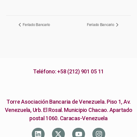
N
Feriado Bancario
Feriado Bancario
a
v
e
g
Teléfono: +58 (212) 901 05 11
a
c
i
Torre Asociación Bancaria de Venezuela. Piso 1, Av.
ó
Venezuela, Urb. El Rosal. Municipio Chacao. Apartado
postal 1060. Caracas-Venezuela
n
d