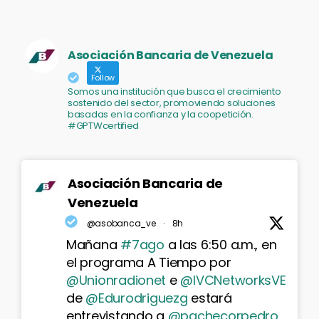
Asociación Bancaria de Venezuela
Follow
Somos una institución que busca el crecimiento
sostenido del sector, promoviendo soluciones
basadas en la confianza y la coopetición.
#GPTWcertified
Asociación Bancaria de
Venezuela
@asobanca_ve
·
8h
Mañana
#7ago
a las 6:50 a.m., en
el programa A Tiempo por
@Unionradionet
e
@IVCNetworksVE
de
@Edurodriguezg
estará
entrevistando a
@pachecorpedro