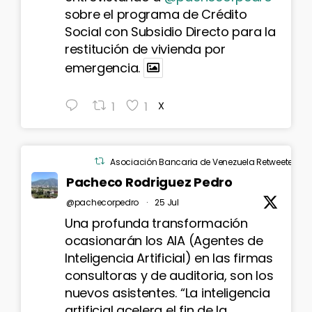
sobre el programa de Crédito
Social con Subsidio Directo para la
restitución de vivienda por
emergencia.
1
1
X
Asociación Bancaria de Venezuela Retweeted
Pacheco Rodriguez Pedro
@pachecorpedro
·
25 Jul
Una profunda transformación
ocasionarán los AIA (Agentes de
Inteligencia Artificial) en las firmas
consultoras y de auditoria, son los
nuevos asistentes. “La inteligencia
artificial acelera el fin de la