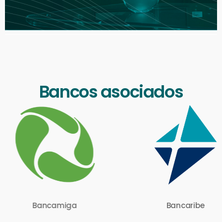
Bancos asociados
ancamiga
Bancaribe