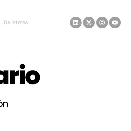
De interés
ario
ón