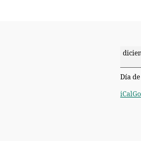
dicie
Día de
iCal
Go