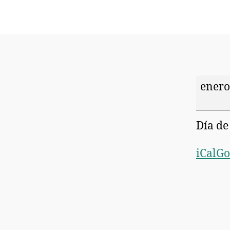
enero
Día de
iCal
Go