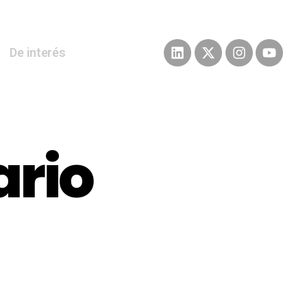
De interés
ario