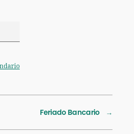
endario
Feriado Bancario
→