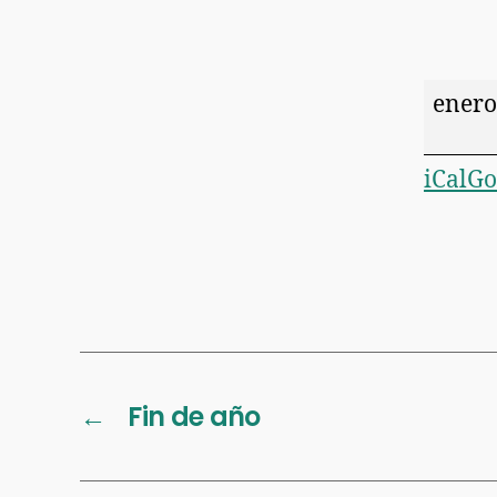
enero
iCal
Go
←
Fin de año