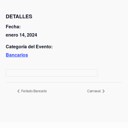
DETALLES
Fecha:
enero 14, 2024
Categoría del Evento:
Bancarios
N
Feriado Bancario
Carnaval
a
v
e