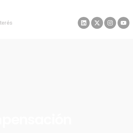
nterés
mpensación