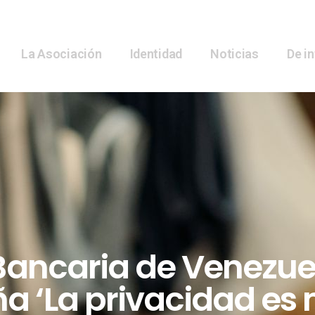
La Asociación
Identidad
Noticias
De i
Bancaria de Venezu
 ‘La privacidad es m