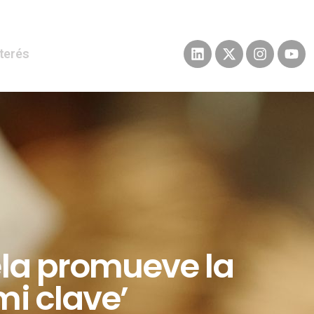
nterés
ela promueve la
i clave’