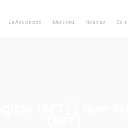
La Asociación
Identidad
Noticias
De i
gible (NFT) / Non-F
(NFT)