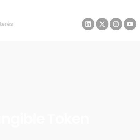
nterés
ungible Token