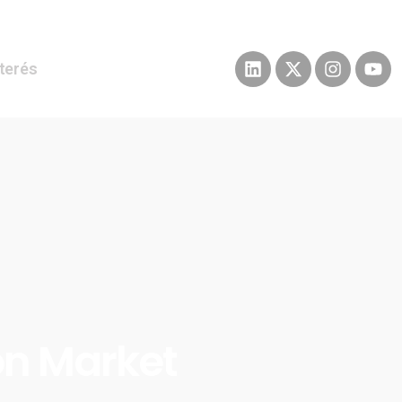
nterés
n Market