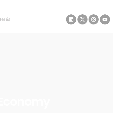
nterés
r Economy