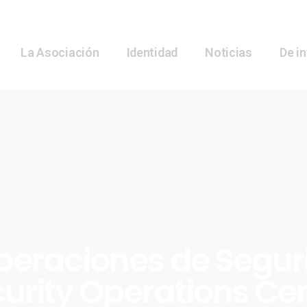
La Asociación
Identidad
Noticias
De i
peraciones de Segur
urity Operations Ce