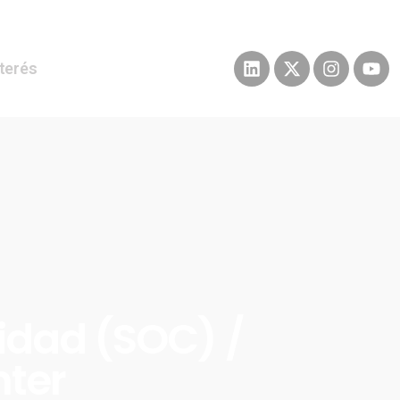
nterés
idad (SOC) /
nter