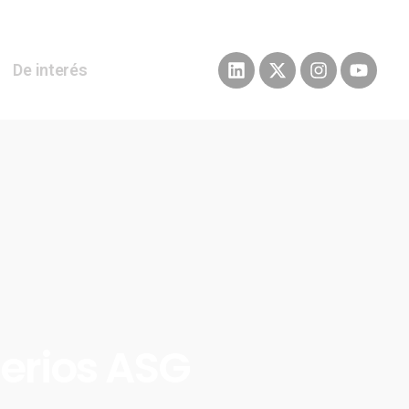
De interés
terios ASG