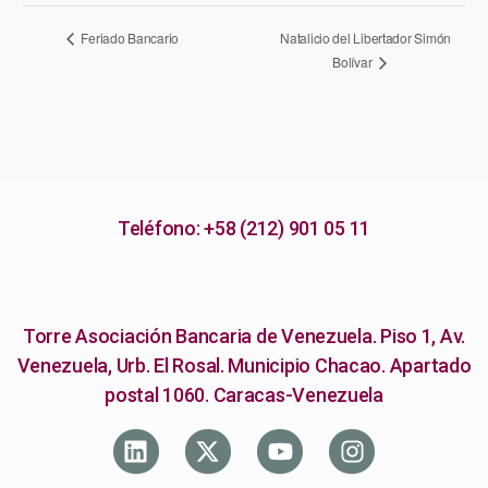
N
Feriado Bancario
Natalicio del Libertador Simón
Bolívar
a
v
e
g
a
Teléfono: +58 (212) 901 05 11
c
i
Torre Asociación Bancaria de Venezuela. Piso 1, Av.
ó
Venezuela, Urb. El Rosal. Municipio Chacao. Apartado
n
postal 1060. Caracas-Venezuela
d
e