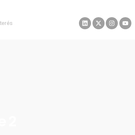
nterés
e 2