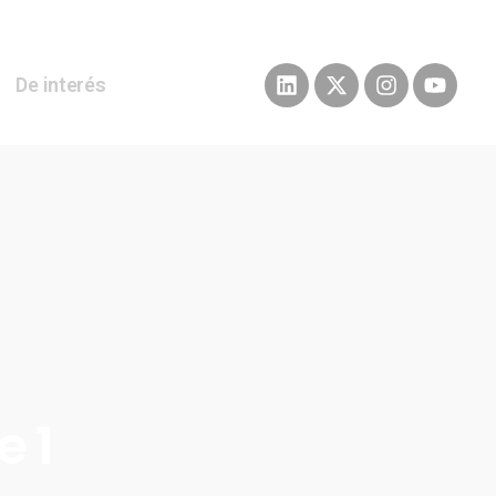
De interés
e 1