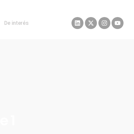
De interés
e 1